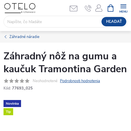
Prejsť
NÁKUPN
KOŠÍK
na
obsah
HĽADAŤ
Záhradné náradie
Záhradný nôž na gumu a
kaučuk Tramontina Garden
Neohodnotené
Podrobnosti hodnotenia
Kód:
77693_025
Novinka
Tip