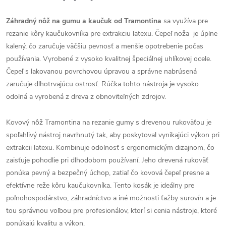
Záhradný nôž na gumu a kaučuk od Tramontina
sa využíva pre
rezanie kôry kaučukovníka pre extrakciu latexu. Čepeľ noža je úplne
kalený, čo zaručuje väčšiu pevnosť a menšie opotrebenie počas
používania. Vyrobené z vysoko kvalitnej špeciálnej uhlíkovej ocele.
Čepeľ s lakovanou povrchovou úpravou a správne nabrúsená
zaručuje dlhotrvajúcu ostrosť. Rúčka tohto nástroja je vysoko
odolná a vyrobená z dreva z obnoviteľných zdrojov.
Kovový nôž Tramontina na rezanie gumy s drevenou rukoväťou je
spoľahlivý nástroj navrhnutý tak, aby poskytoval vynikajúci výkon pri
extrakcii latexu. Kombinuje odolnosť s ergonomickým dizajnom, čo
zaisťuje pohodlie pri dlhodobom používaní. Jeho drevená rukoväť
ponúka pevný a bezpečný úchop, zatiaľ čo kovová čepeľ presne a
efektívne reže kôru kaučukovníka. Tento kosák je ideálny pre
poľnohospodárstvo, záhradníctvo a iné možnosti ťažby surovín a je
tou správnou voľbou pre profesionálov, ktorí si cenia nástroje, ktoré
ponúkajú kvalitu a výkon.