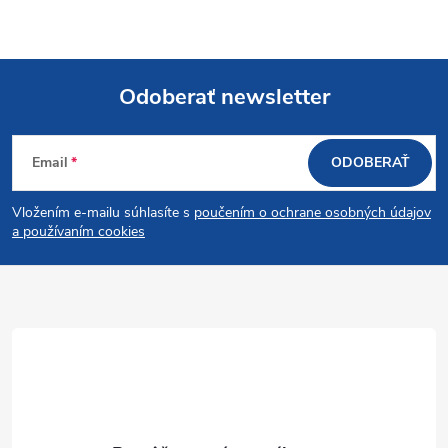
Odoberať newsletter
Z
Email
ODOBERAŤ
á
Vložením e-mailu súhlasíte s
poučením o ochrane osobných údajov
p
a používaním cookies
ä
t
i
e