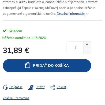
stromov a kríkov bude oveľa jednoduchšie a príjemnejšie. Ostrosť
zabezpečujú čepele z kalenej uhlíkovej ocele a pohodlné držanie
pogumované ergonomické rukoväte.
Detailné informácie
Skladom
11.8.2026
31,89 €
Jednotková
cena:
PRIDAŤ DO KOŠÍKA
Opýtať sa
Strážiť
Zdieľať
Značka:
Tramontina