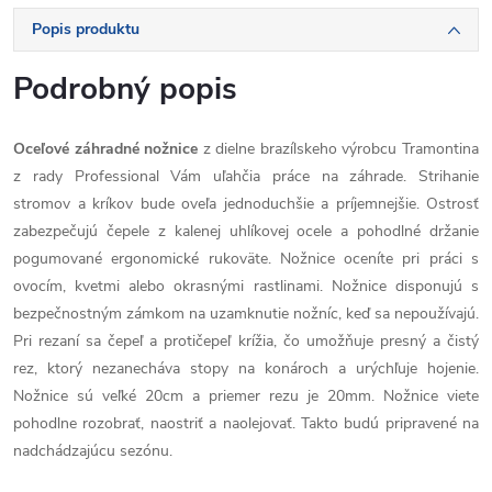
Popis produktu
Podrobný popis
Oceľové záhradné nožnice
z dielne brazílskeho výrobcu Tramontina
z rady Professional Vám uľahčia práce na záhrade. Strihanie
stromov a kríkov bude oveľa jednoduchšie a príjemnejšie. Ostrosť
zabezpečujú čepele z kalenej uhlíkovej ocele a pohodlné držanie
pogumované ergonomické rukoväte. Nožnice oceníte pri práci s
ovocím, kvetmi alebo okrasnými rastlinami. Nožnice disponujú s
bezpečnostným zámkom na uzamknutie nožníc, keď sa nepoužívajú.
Pri rezaní sa čepeľ a protičepeľ krížia, čo umožňuje presný a čistý
rez, ktorý nezanecháva stopy na konároch a urýchľuje hojenie.
Nožnice sú veľké 20cm a priemer rezu je 20mm. Nožnice viete
pohodlne rozobrať, naostriť a naolejovať. Takto budú pripravené na
nadchádzajúcu sezónu.