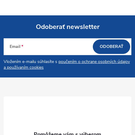
Odoberať newsletter
Z
Email
ODOBERAŤ
á
Vložením e-mailu súhlasíte s
poučením o ochrane osobných údajov
p
a používaním cookies
ä
t
i
e