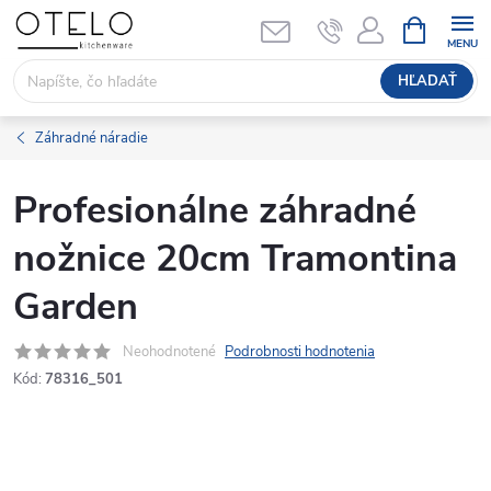
Prejsť
NÁKUPN
KOŠÍK
na
obsah
HĽADAŤ
Záhradné náradie
Profesionálne záhradné
nožnice 20cm Tramontina
Garden
Neohodnotené
Podrobnosti hodnotenia
Kód:
78316_501