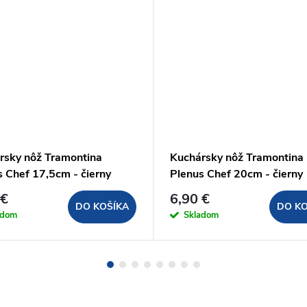
rsky nôž Tramontina
Kuchársky nôž Tramontina
s Chef 17,5cm - čierny
Plenus Chef 20cm - čierny
 €
6,90 €
DO KOŠÍKA
DO KO
adom
Skladom