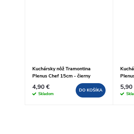
Kuchársky nôž Tramontina
Kuchá
cm
Plenus Chef 15cm - čierny
Plenu
4,90 €
5,90
KOŠÍKA
DO KOŠÍKA
Skladom
Skl