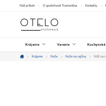
Prejsť
Náš príbeh
O spoločnosti Tramontina
Kontakty
na
obsah
Krájanie
Varenie
Kuchynské
Krájanie
Nože
Nože na rajčiny
Nôž na r
Domov