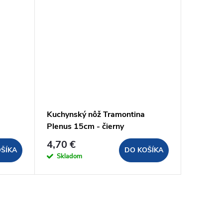
Kuchynský nôž Tramontina
Nôž na 
Plenus 15cm - čierny
20cm
4,70 €
5,40 €
ŠÍKA
DO KOŠÍKA
Skladom
Sklad