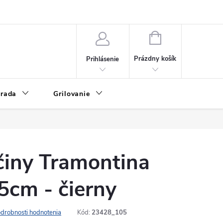
 údajov a používaní cookies
Formulár na odstúpenie od zmluvy
Rek
NÁKUPNÝ
KOŠÍK
Prázdny košík
Prihlásenie
rada
Grilovanie
činy Tramontina
5cm - čierny
drobnosti hodnotenia
Kód:
23428_105