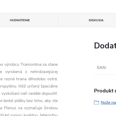
HODNOTENIE
DISKUSIA
Dodat
eho výrobcu Tramontina sa stane
EAN
:
e vyrobená z nehrdzavejúcej
je rezná hrana dlhodobo ostrá.
ropylénu. Nôž určený špeciálne
Produkt n
 vyskúšaní naň nedáte dopustiť.
e tenké plátky bez toho, aby ste
Nože na 
ada Plenus sa vyznačuje širokou
tické svojou kvalitou, ľahkosťou