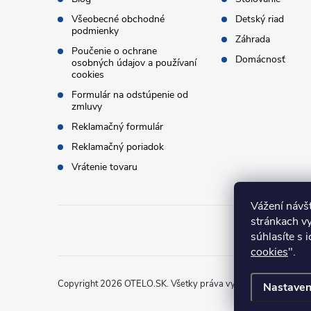
e
Všeobecné obchodné
Detský riad
podmienky
Záhrada
Poučenie o ochrane
Domácnosť
osobných údajov a používaní
cookies
Formulár na odstúpenie od
zmluvy
Reklamačný formulár
Reklamačný poriadok
Vrátenie tovaru
Vážení návšt
stránkach v
súhlasíte s 
cookies
".
Copyright 2026
OTELO.SK
. Všetky práva vyhradené.
Nastaven