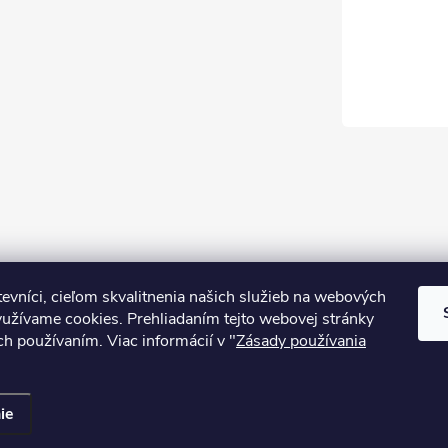
evníci, cieľom skvalitnenia našich služieb na webových
yužívame cookies. Prehliadaním tejto webovej stránky
ich používaním. Viac informácií v "
Zásady používania
ie