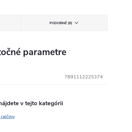
PODOBNÉ (8)
očné parametre
7891112225374
ájdete v tejto kategórii
rajčiny