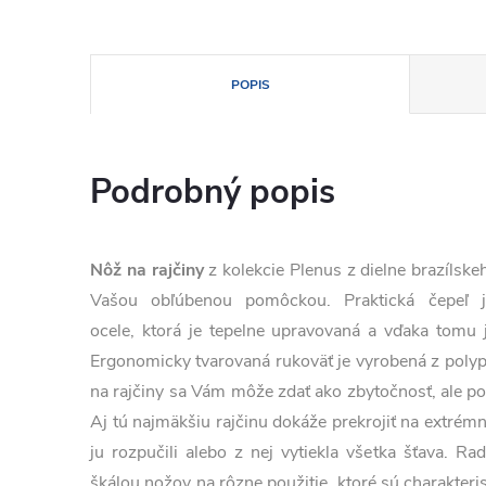
POPIS
Podrobný popis
Nôž na rajčiny
z kolekcie Plenus z dielne brazílsk
Vašou obľúbenou pomôckou. Praktická čepeľ j
ocele, ktorá je tepelne upravovaná a vďaka tomu 
Ergonomicky tvarovaná rukoväť je vyrobená z polyp
na rajčiny sa Vám môže zdať ako zbytočnosť, ale po
Aj tú najmäkšiu rajčinu dokáže prekrojiť na extrémn
ju rozpučili alebo z nej vytiekla všetka šťava. R
škálou nožov na rôzne použitie, ktoré sú charakteris