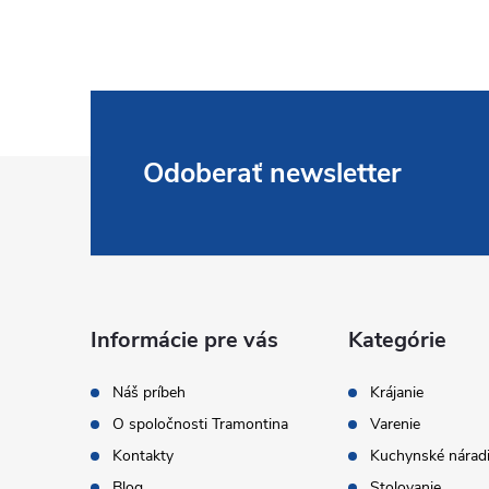
Z
Odoberať newsletter
á
p
ä
Informácie pre vás
Kategórie
t
Náš príbeh
Krájanie
O spoločnosti Tramontina
Varenie
i
Kontakty
Kuchynské nárad
Blog
Stolovanie