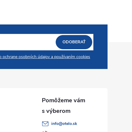
ODOBERAŤ
 ochrane osobných údajov a používaním cookies
info
@
otelo.sk