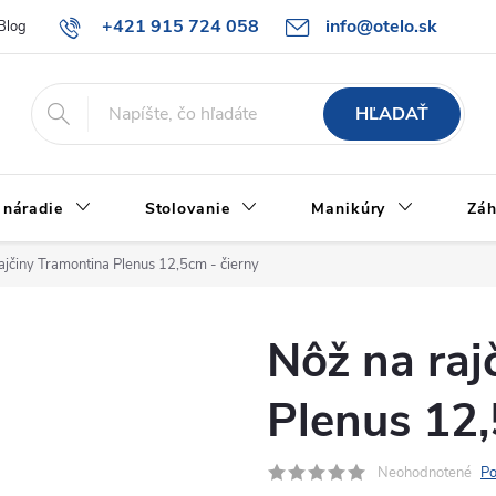
+421 915 724 058
info@otelo.sk
Blog
Všeobecné obchodné podmienky
Poučenie o ochrane osobných
HĽADAŤ
 náradie
Stolovanie
Manikúry
Záh
ajčiny Tramontina Plenus 12,5cm - čierny
Nôž na raj
Plenus 12,
Neohodnotené
Po