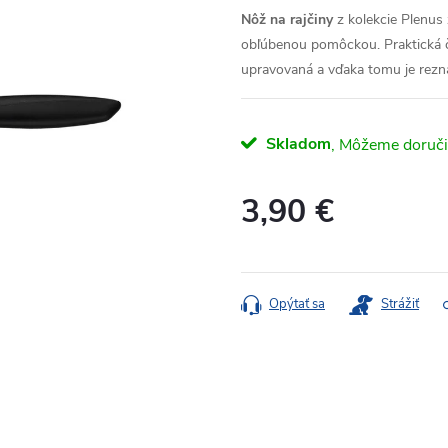
Nôž na rajčiny
z kolekcie Plenus
obľúbenou pomôckou. Praktická če
upravovaná a vďaka tomu je rezn
Skladom
3,90 €
Jednotková
cena:
Opýtať sa
Strážiť