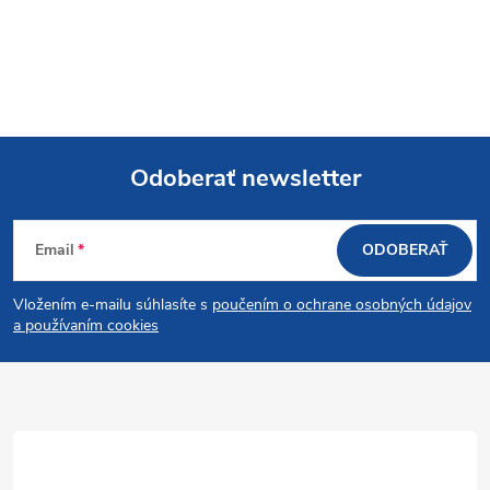
Odoberať newsletter
Z
Email
ODOBERAŤ
á
Vložením e-mailu súhlasíte s
poučením o ochrane osobných údajov
p
a používaním cookies
ä
t