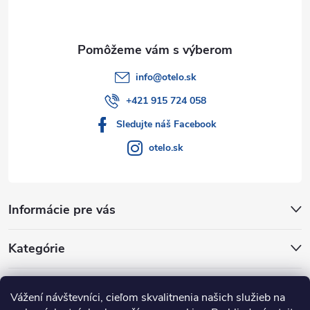
i
e
info
@
otelo.sk
+421 915 724 058
Sledujte náš Facebook
otelo.sk
Informácie pre vás
Kategórie
Facebook
Vážení návštevníci, cieľom skvalitnenia našich služieb na