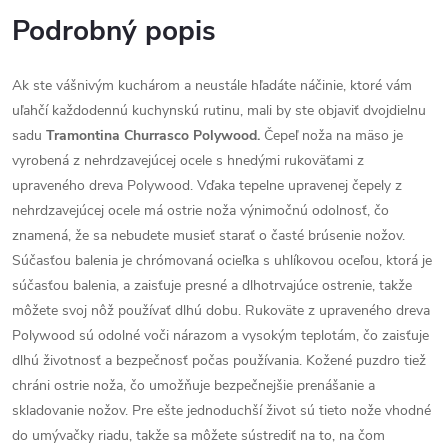
Podrobný popis
Ak ste vášnivým kuchárom a neustále hľadáte náčinie, ktoré vám
uľahčí každodennú kuchynskú rutinu, mali by ste objaviť dvojdielnu
sadu
Tramontina Churrasco Polywood.
Čepeľ noža na mäso je
vyrobená z nehrdzavejúcej ocele s hnedými rukoväťami z
upraveného dreva Polywood. Vďaka tepelne upravenej čepely z
nehrdzavejúcej ocele má ostrie noža výnimočnú odolnosť, čo
znamená, že sa nebudete musieť starať o časté brúsenie nožov.
Súčasťou balenia je chrómovaná ocieľka s uhlíkovou oceľou, ktorá je
súčasťou balenia, a zaisťuje presné a dlhotrvajúce ostrenie, takže
môžete svoj nôž používať dlhú dobu. Rukoväte z upraveného dreva
Polywood sú odolné voči nárazom a vysokým teplotám, čo zaisťuje
dlhú životnosť a bezpečnosť počas používania. Kožené puzdro tiež
chráni ostrie noža, čo umožňuje bezpečnejšie prenášanie a
skladovanie nožov. Pre ešte jednoduchší život sú tieto nože vhodné
do umývačky riadu, takže sa môžete sústrediť na to, na čom