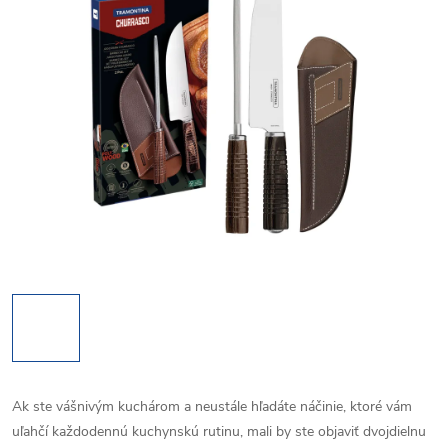
Ak ste vášnivým kuchárom a neustále hľadáte náčinie, ktoré vám
uľahčí každodennú kuchynskú rutinu, mali by ste objaviť dvojdielnu