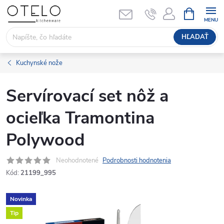
Prejsť
NÁKUPN
KOŠÍK
na
obsah
HĽADAŤ
Kuchynské nože
Servírovací set nôž a
ocieľka Tramontina
Polywood
Neohodnotené
Podrobnosti hodnotenia
Kód:
21199_995
Novinka
Tip